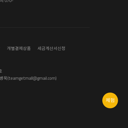
 070-
담
개별결제상품
세금계산서신청
호
욱(teamgetmall@gmail.com)
체험