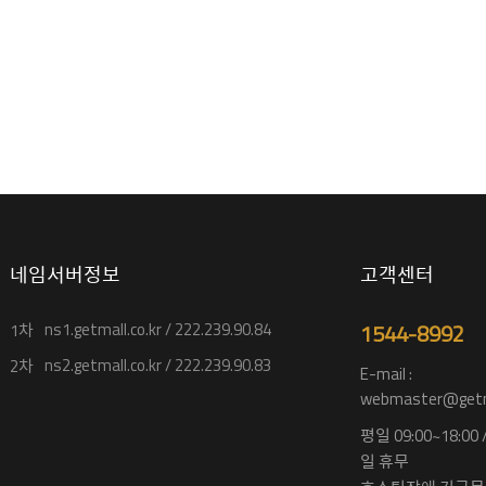
네임서버정보
고객센터
ns1.getmall.co.kr / 222.239.90.84
1544-8992
1차
ns2.getmall.co.kr / 222.239.90.83
2차
E-mail :
webmaster@getma
평일 09:00~18:00
일 휴무