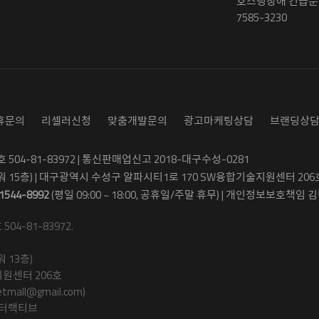
호스팅장애 긴급문의
7585-3230
휴문의
리셀러신청
맞춤개발문의
광고마케팅상담
브랜딩상
04-81-83972 | 통신판매업신고 2018-대구수성-0281
워 15층) | 대구광역시 수성구 알파시티1로 170 SW융합기술지원센터 206
1544-8992
(평일 09:00 ~ 18:00, 공휴일/주말 휴무) | 개인정보보호책임 김병
4-81-83972.
 13층)
원센터 206호
ll@gmail.com)
인터랙티브