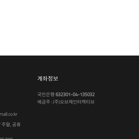
계좌정보
국민은행
632301-04-135032
예금주 : (주)오브제인터랙티브
ll.co.kr
 / 주말, 공휴