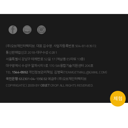
(주)오브제인터랙티브. 대표 김수영. 사업자등록번호 504-81-83972.
통신판매업신고 2018-대구수성-0281
서울특별시 강남구 테헤란로 52길 17 (역삼동 ES타워 13층)
대구광역시 수성구 알파시티1로 170 SW융합기술지원센터 206호
TEL.
1544-8992
개인정보관리책임. 김병욱(TEAMGETMALL@GMAIL.COM)
국민은행 632301-04-135032
예금주 (주)오브제인터랙티브
COPYRIGHT(C) 2009 BY
OBJET
CROP. ALL RIGHTS RESERVED.
체험