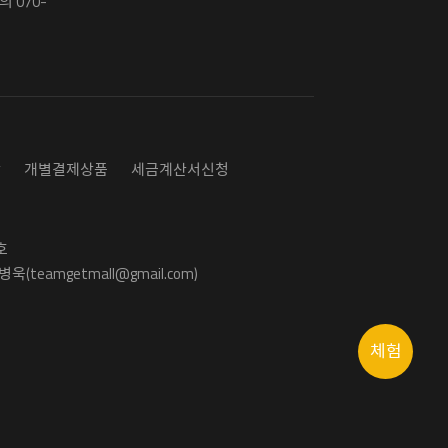
 070-
담
개별결제상품
세금계산서신청
호
욱(teamgetmall@gmail.com)
체험