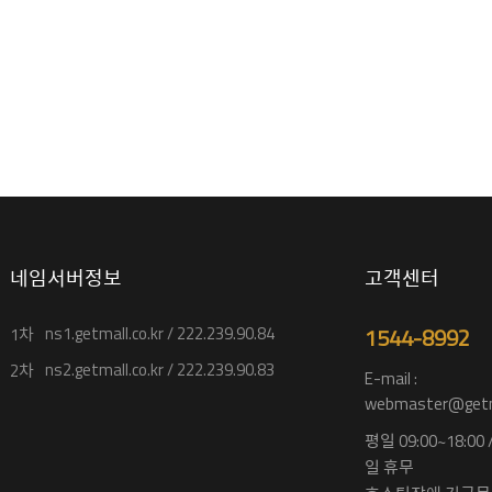
네임서버정보
고객센터
ns1.getmall.co.kr / 222.239.90.84
1544-8992
1차
ns2.getmall.co.kr / 222.239.90.83
2차
E-mail :
webmaster@getma
평일 09:00~18:00
일 휴무