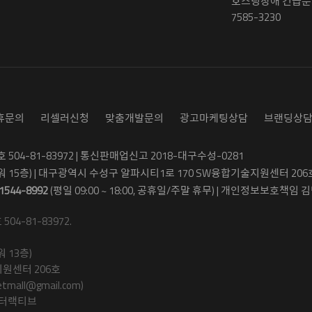
호스팅장애 긴급문의
7585-3230
휴문의
리셀러신청
맞춤개발문의
광고마케팅상담
브랜딩상
04-81-83972 | 통신판매업신고 2018-대구수성-0281
워 15층) | 대구광역시 수성구 알파시티1로 170 SW융합기술지원센터 206
1544-8992
(평일 09:00 ~ 18:00, 공휴일/주말 휴무) | 개인정보보호책임 김병
4-81-83972.
 13층)
원센터 206호
ll@gmail.com)
인터랙티브