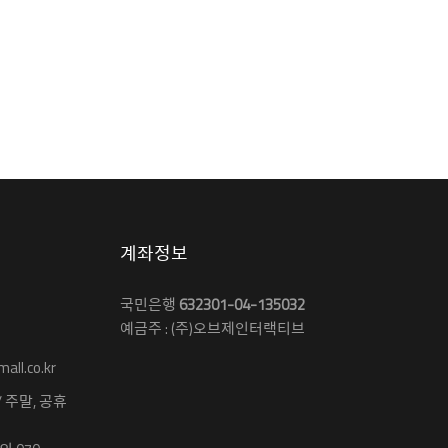
계좌정보
국민은행
632301-04-135032
예금주 : (주)오브제인터랙티브
ll.co.kr
 / 주말, 공휴