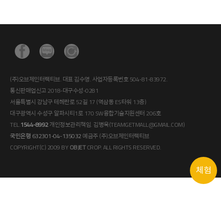
(주)오브제인터랙티브. 대표 김수영. 사업자등록번호 504-81-83972.
통신판매업신고 2018-대구수성-0281
서울특별시 강남구 테헤란로 52길 17 (역삼동 ES타워 13층)
대구광역시 수성구 알파시티1로 170 SW융합기술지원센터 206호
TEL.
1544-8992
개인정보관리책임. 김병욱(TEAMGETMALL@GMAIL.COM)
국민은행 632301-04-135032
예금주 (주)오브제인터랙티브
COPYRIGHT(C) 2009 BY
OBJET
CROP. ALL RIGHTS RESERVED.
체험