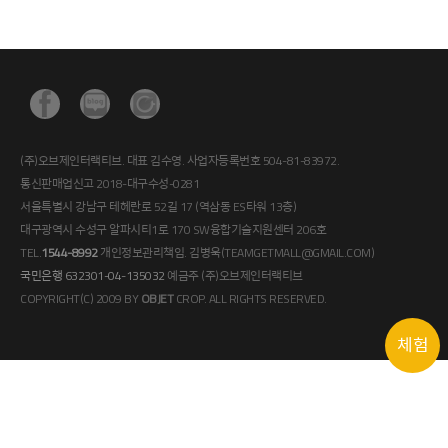
(주)오브제인터랙티브. 대표 김수영. 사업자등록번호 504-81-83972.
통신판매업신고 2018-대구수성-0281
서울특별시 강남구 테헤란로 52길 17 (역삼동 ES타워 13층)
대구광역시 수성구 알파시티1로 170 SW융합기술지원센터 206호
TEL.
1544-8992
개인정보관리책임. 김병욱(TEAMGETMALL@GMAIL.COM)
국민은행 632301-04-135032
예금주 (주)오브제인터랙티브
COPYRIGHT(C) 2009 BY
OBJET
CROP. ALL RIGHTS RESERVED.
체험