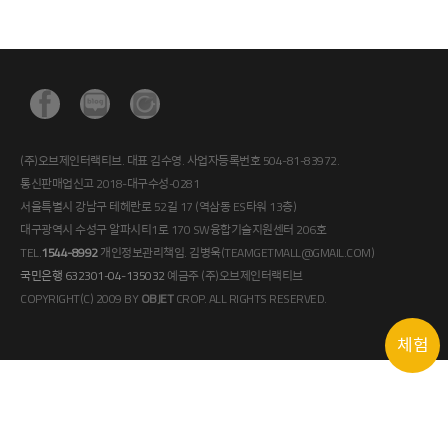
(주)오브제인터랙티브. 대표 김수영. 사업자등록번호 504-81-83972.
통신판매업신고 2018-대구수성-0281
서울특별시 강남구 테헤란로 52길 17 (역삼동 ES타워 13층)
대구광역시 수성구 알파시티1로 170 SW융합기술지원센터 206호
TEL.
1544-8992
개인정보관리책임. 김병욱(TEAMGETMALL@GMAIL.COM)
국민은행 632301-04-135032
예금주 (주)오브제인터랙티브
COPYRIGHT(C) 2009 BY
OBJET
CROP. ALL RIGHTS RESERVED.
체험