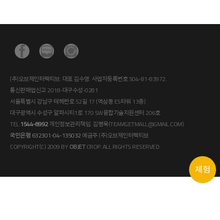
(주)오브제인터랙티브. 대표 김수영. 사업자등록번호 504-81-83972.
통신판매업신고 2018-대구수성-0281
서울특별시 강남구 테헤란로 52길 17 (역삼동 ES타워 13층)
대구광역시 수성구 알파시티1로 170 SW융합기술지원센터 206호
TEL.
1544-8992
개인정보관리책임. 김병욱(TEAMGETMALL@GMAIL.COM)
국민은행 632301-04-135032
예금주 (주)오브제인터랙티브
COPYRIGHT(C) 2009 BY
OBJET
CROP. ALL RIGHTS RESERVED.
체험