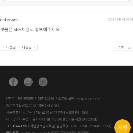
enterweb
2012-04-11 03:59:08
겟몰은 SNS채널로 홍보해주세요~
(주)오브제인터랙티브. 대표 김수영. 사업자등록번호 504-81-83972.
통신판매업신고 2018-대구수성-0281
서울특별시 강남구 테헤란로 52길 17 (역삼동 ES타워 13층)
대구광역시 수성구 알파시티1로 170 SW융합기술지원센터 206호
TEL.
1544-8992
개인정보관리책임. 김병욱(TEAMGETMALL@GMAIL.COM)
체험
국민은행 632301-04-135032
예금주 (주)오브제인터랙티브