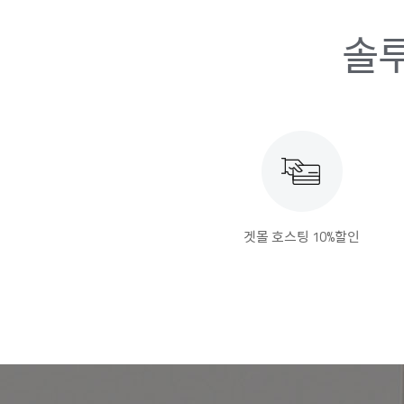
솔루
겟몰 호스팅 10%할인