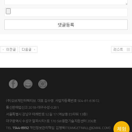
댓글등록
(주)오브제인터랙티브. 대표 김수영. 사업자등록번호 504-81-83972.
통신판매업신고 2018-대구수성-0281
서울특별시 강남구 테헤란로 52길 17 (역삼동 ES타워 13층)
대구광역시 수성구 알파시티1로 170 SW융합기술지원센터 206호
TEL.
1544-8992
개인정보관리책임. 김병욱(TEAMGETMALL@GMAIL.COM)
체험