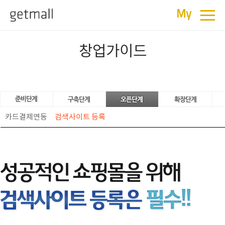
≡
My
창업가이드
카드결제연동
검색사이트 등록