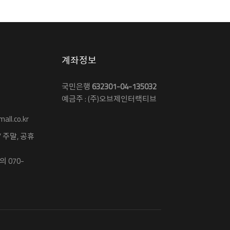
계좌정보
국민은행
632301-04-135032
예금주 : (주)오브제인터랙티브
ll.co.kr
 / 주말, 공휴
 070-