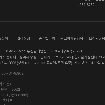
7585-3230
휴문의
리셀러신청
맞춤개발문의
광고마케팅상담
브랜딩상
04-81-83972 | 통신판매업신고 2018-대구수성-0281
워 15층) | 대구광역시 수성구 알파시티1로 170 SW융합기술지원센터 206
1544-8992
(평일 09:00 ~ 18:00, 공휴일/주말 휴무) | 개인정보보호책임 김병
4-81-83972.
 13층)
원센터 206호
ll@gmail.com)
인터랙티브