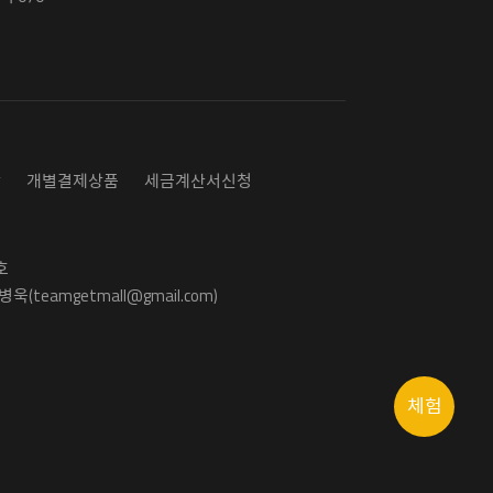
담
개별결제상품
세금계산서신청
호
욱(teamgetmall@gmail.com)
체험