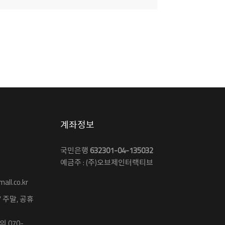
계좌정보
국민은행
632301-04-135032
예금주 : (주)오브제인터랙티브
ll.co.kr
 / 주말, 공휴
 070-