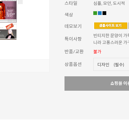
스타일
심플, 모던, 도시적
색상
데모보기
빈티지한 문양이 가득
특이사항
니라 고풍스러운 가
반품/교환
불가
상품옵션
쇼핑몰 이