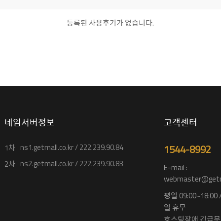
등록된 사용후기가 없습니다.
네임서버정보
고객센터
ns1.getmall.co.kr / 222.239.90.84
1544-8992
1차
ns2.getmall.co.kr / 222.239.90.83
2차
E-mail :
webmaster@getma
평일 09:00~18:00
일 휴무
호스팅장애 긴급문의