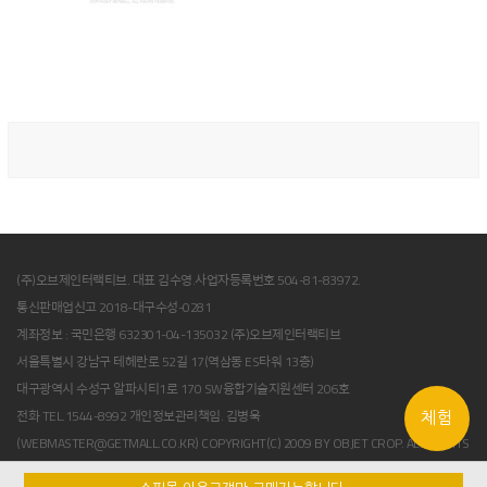
(주)오브제인터랙티브. 대표 김수영.사업자등록번호 504-81-83972.
통신판매업신고 2018-대구수성-0281
계좌정보 : 국민은행 632301-04-135032 (주)오브제인터랙티브
서울특별시 강남구 테헤란로 52길 17(역삼동 ES타워 13층)
대구광역시 수성구 알파시티1로 170 SW융합기술지원센터 206호
전화 TEL.
1544-8992
개인정보관리책임. 김병욱
체험
(WEBMASTER@GETMALL.CO.KR) COPYRIGHT(C) 2009 BY OBJET CROP. ALL RIGHTS
RESERVED.