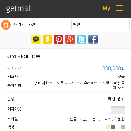
≡
My
패키지디자인
패션
STYLE FOLLOW
330,000
판매가격
원
제조사
겟몰
빈티지한 레트로풍 디자인으로 유러피언 스타일의 패션몰
특이사항
에 추천
업종
패션, 잡화
레이아웃
스타일
심플, 모던, 로맨틱, 도시적, 차분한
색상