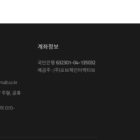
계좌정보
국민은행
632301-04-135032
예금주 : (주)오브제인터랙티브
ll.co.kr
 / 주말, 공휴
 070-