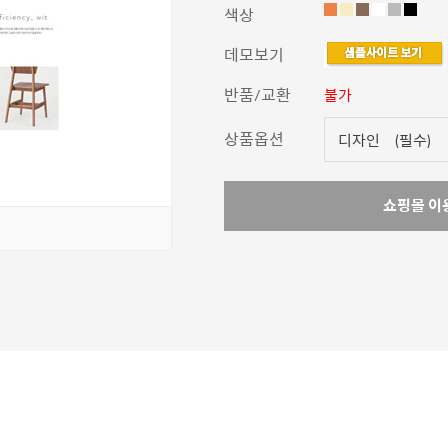
색상
데모보기
반품/교환
불가
상품옵션
쇼핑몰 이