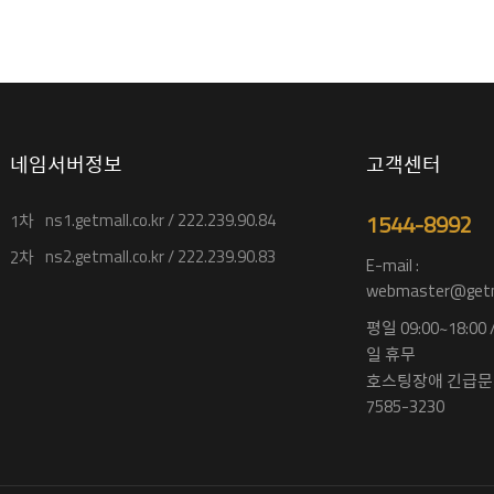
네임서버정보
고객센터
ns1.getmall.co.kr / 222.239.90.84
1544-8992
1차
ns2.getmall.co.kr / 222.239.90.83
2차
E-mail :
webmaster@getma
평일 09:00~18:00
일 휴무
호스팅장애 긴급문의
7585-3230