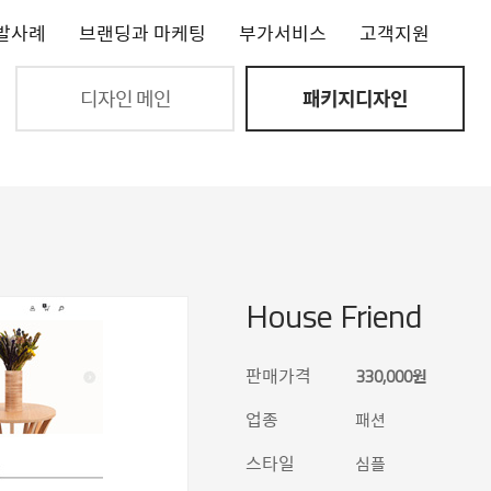
발사례
브랜딩과 마케팅
부가서비스
고객지원
디자인 메인
패키지디자인
House Friend
판매가격
330,000원
업종
패션
스타일
심플