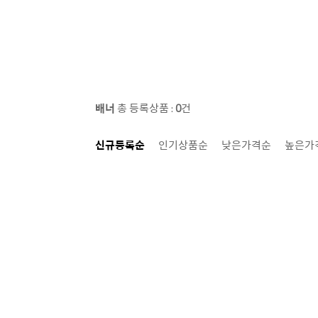
배너
총 등록상품 :
0
건
신규등록순
|
인기상품순
|
낮은가격순
|
높은가