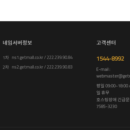
네임서버정보
고객센터
ns1.getmall.co.kr / 222.239.90.84
1544-8992
1차
ns2.getmall.co.kr / 222.239.90.83
2차
E-mail :
webmaster@getma
평일 09:00~18:00
일 휴무
호스팅장애 긴급문의
7585-3230