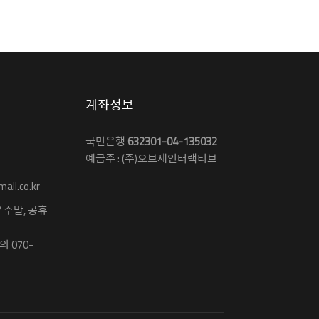
계좌정보
국민은행
632301-04-135032
예금주 : (주)오브제인터랙티브
ll.co.kr
 / 주말, 공휴
 070-