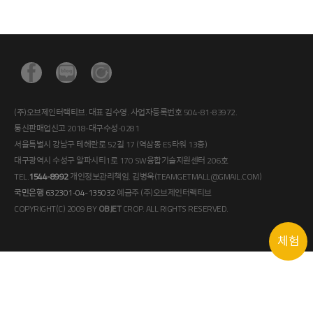
(주)오브제인터랙티브. 대표 김수영. 사업자등록번호 504-81-83972.
통신판매업신고 2018-대구수성-0281
서울특별시 강남구 테헤란로 52길 17 (역삼동 ES타워 13층)
대구광역시 수성구 알파시티1로 170 SW융합기술지원센터 206호
TEL.
1544-8992
개인정보관리책임. 김병욱(TEAMGETMALL@GMAIL.COM)
국민은행 632301-04-135032
예금주 (주)오브제인터랙티브
COPYRIGHT(C) 2009 BY
OBJET
CROP. ALL RIGHTS RESERVED.
체험