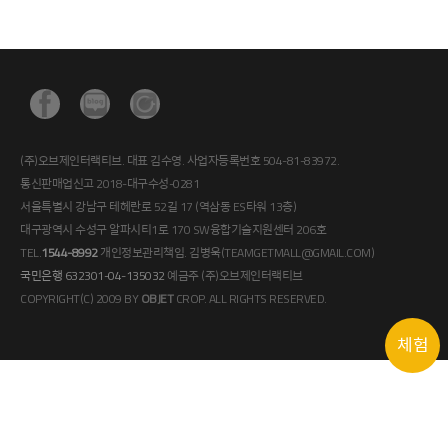
(주)오브제인터랙티브. 대표 김수영. 사업자등록번호 504-81-83972.
통신판매업신고 2018-대구수성-0281
서울특별시 강남구 테헤란로 52길 17 (역삼동 ES타워 13층)
대구광역시 수성구 알파시티1로 170 SW융합기술지원센터 206호
TEL.
1544-8992
개인정보관리책임. 김병욱(TEAMGETMALL@GMAIL.COM)
국민은행 632301-04-135032
예금주 (주)오브제인터랙티브
COPYRIGHT(C) 2009 BY
OBJET
CROP. ALL RIGHTS RESERVED.
체험