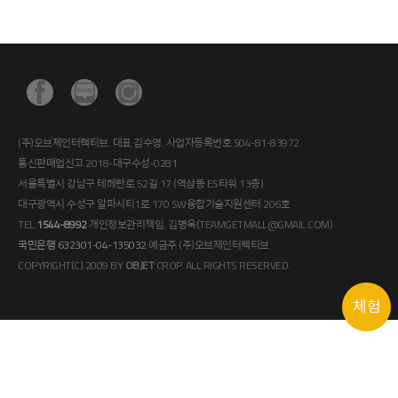
(주)오브제인터랙티브. 대표 김수영. 사업자등록번호 504-81-83972.
통신판매업신고 2018-대구수성-0281
서울특별시 강남구 테헤란로 52길 17 (역삼동 ES타워 13층)
대구광역시 수성구 알파시티1로 170 SW융합기술지원센터 206호
TEL.
1544-8992
개인정보관리책임. 김병욱(TEAMGETMALL@GMAIL.COM)
국민은행 632301-04-135032
예금주 (주)오브제인터랙티브
COPYRIGHT(C) 2009 BY
OBJET
CROP. ALL RIGHTS RESERVED.
체험