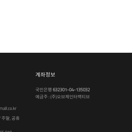
계좌정보
국민은행
632301-04-135032
예금주 : (주)오브제인터랙티브
ll.co.kr
 / 주말, 공휴