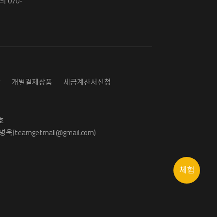
 070-
담
개별결제상품
세금계산서신청
호
욱(teamgetmall@gmail.com)
체험