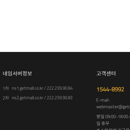
네임서버정보
고객센터
ns1.getmall.co.kr / 222.239.90.84
1544-8992
1차
ns2.getmall.co.kr / 222.239.90.83
2차
E-mail :
webmaster@getma
평일 09:00~18:00
일 휴무