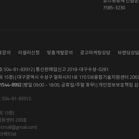
호스팅장애 긴급문의
7585-3230
휴문의
리셀러신청
맞춤개발문의
광고마케팅상담
브랜딩상
04-81-83972 | 통신판매업신고 2018-대구수성-0281
워 15층) | 대구광역시 수성구 알파시티1로 170 SW융합기술지원센터 206
1544-8992
(평일 09:00 ~ 18:00, 공휴일/주말 휴무) | 개인정보보호책임 김병
4-81-83972.
 13층)
원센터 206호
ll@gmail.com)
인터랙티브