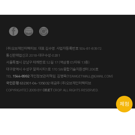
(주)오브제인터랙티브. 대표 김수영. 사업자등록번호 504-81-83972.
통신판매업신고 2018-대구수성-0281
서울특별시 강남구 테헤란로 52길 17 (역삼동 ES타워 13층)
대구광역시 수성구 알파시티1로 170 SW융합기술지원센터 206호
TEL.
1544-8992
개인정보관리책임. 김병욱(TEAMGETMALL@GMAIL.COM)
국민은행 632301-04-135032
예금주 (주)오브제인터랙티브
COPYRIGHT(C) 2009 BY
OBJET
CROP. ALL RIGHTS RESERVED.
체험