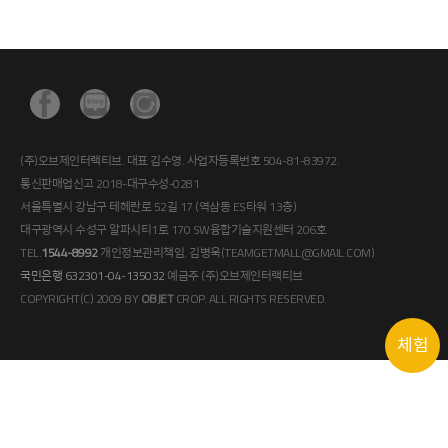
(주)오브제인터랙티브. 대표 김수영. 사업자등록번호 504-81-83972.
통신판매업신고 2018-대구수성-0281
서울특별시 강남구 테헤란로 52길 17 (역삼동 ES타워 13층)
대구광역시 수성구 알파시티1로 170 SW융합기술지원센터 206호
TEL.
1544-8992
개인정보관리책임. 김병욱(TEAMGETMALL@GMAIL.COM)
국민은행 632301-04-135032
예금주 (주)오브제인터랙티브
COPYRIGHT(C) 2009 BY
OBJET
CROP. ALL RIGHTS RESERVED.
체험