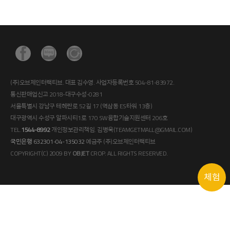
(주)오브제인터랙티브. 대표 김수영. 사업자등록번호 504-81-83972.
통신판매업신고 2018-대구수성-0281
서울특별시 강남구 테헤란로 52길 17 (역삼동 ES타워 13층)
대구광역시 수성구 알파시티1로 170 SW융합기술지원센터 206호
TEL.
1544-8992
개인정보관리책임. 김병욱(TEAMGETMALL@GMAIL.COM)
국민은행 632301-04-135032
예금주 (주)오브제인터랙티브
COPYRIGHT(C) 2009 BY
OBJET
CROP. ALL RIGHTS RESERVED.
체험