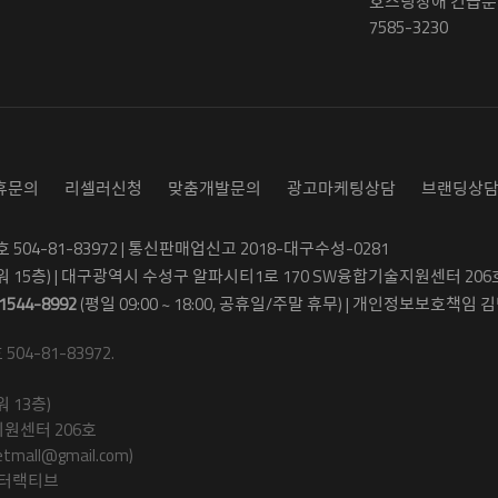
호스팅장애 긴급문의
7585-3230
휴문의
리셀러신청
맞춤개발문의
광고마케팅상담
브랜딩상
04-81-83972 | 통신판매업신고 2018-대구수성-0281
워 15층) | 대구광역시 수성구 알파시티1로 170 SW융합기술지원센터 206
1544-8992
(평일 09:00 ~ 18:00, 공휴일/주말 휴무) | 개인정보보호책임 김병
4-81-83972.
 13층)
원센터 206호
ll@gmail.com)
인터랙티브