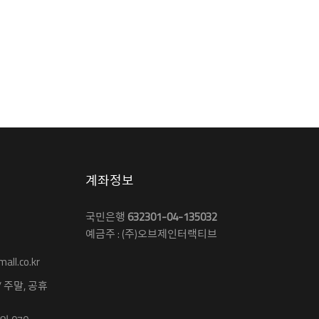
계좌정보
국민은행
632301-04-135032
예금주 : (주)오브제인터랙티브
ll.co.kr
 / 주말, 공휴