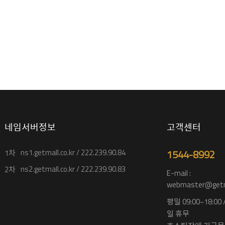
네임서버정보
고객센터
ns1.getmall.co.kr / 222.239.90.84
1544-8992
1차
ns2.getmall.co.kr / 222.239.90.83
2차
E-mail :
webmaster@getma
평일 09:00~18:00
일 휴무