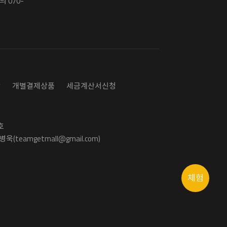
 070-
담
개별결제상품
세금계산서신청
호
욱(teamgetmall@gmail.com)
체험