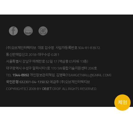
(주)오브제인터랙티브. 대표 김수영. 사업자등록번호 504-81-83972.
통신판매업신고 2018-대구수성-0281
서울특별시 강남구 테헤란로 52길 17 (역삼동 ES타워 13층)
대구광역시 수성구 알파시티1로 170 SW융합기술지원센터 206호
TEL.
1544-8992
개인정보관리책임. 김병욱(TEAMGETMALL@GMAIL.COM)
국민은행 632301-04-135032
예금주 (주)오브제인터랙티브
COPYRIGHT(C) 2009 BY
OBJET
CROP. ALL RIGHTS RESERVED.
체험