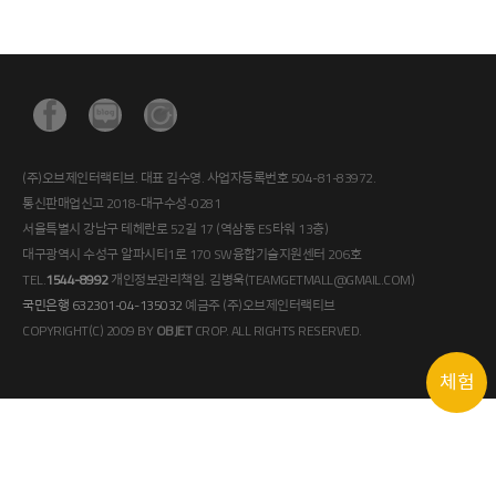
(주)오브제인터랙티브. 대표 김수영. 사업자등록번호 504-81-83972.
통신판매업신고 2018-대구수성-0281
서울특별시 강남구 테헤란로 52길 17 (역삼동 ES타워 13층)
대구광역시 수성구 알파시티1로 170 SW융합기술지원센터 206호
TEL.
1544-8992
개인정보관리책임. 김병욱(TEAMGETMALL@GMAIL.COM)
국민은행 632301-04-135032
예금주 (주)오브제인터랙티브
COPYRIGHT(C) 2009 BY
OBJET
CROP. ALL RIGHTS RESERVED.
체험