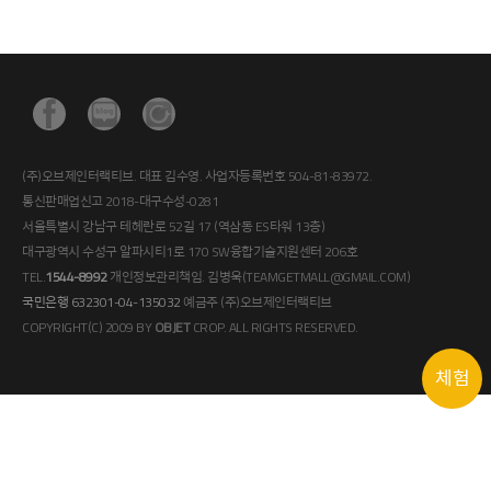
(주)오브제인터랙티브. 대표 김수영. 사업자등록번호 504-81-83972.
통신판매업신고 2018-대구수성-0281
서울특별시 강남구 테헤란로 52길 17 (역삼동 ES타워 13층)
대구광역시 수성구 알파시티1로 170 SW융합기술지원센터 206호
TEL.
1544-8992
개인정보관리책임. 김병욱(TEAMGETMALL@GMAIL.COM)
국민은행 632301-04-135032
예금주 (주)오브제인터랙티브
COPYRIGHT(C) 2009 BY
OBJET
CROP. ALL RIGHTS RESERVED.
체험