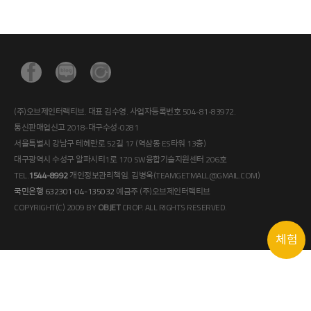
(주)오브제인터랙티브. 대표 김수영. 사업자등록번호 504-81-83972.
통신판매업신고 2018-대구수성-0281
서울특별시 강남구 테헤란로 52길 17 (역삼동 ES타워 13층)
대구광역시 수성구 알파시티1로 170 SW융합기술지원센터 206호
TEL.
1544-8992
개인정보관리책임. 김병욱(TEAMGETMALL@GMAIL.COM)
국민은행 632301-04-135032
예금주 (주)오브제인터랙티브
COPYRIGHT(C) 2009 BY
OBJET
CROP. ALL RIGHTS RESERVED.
체험