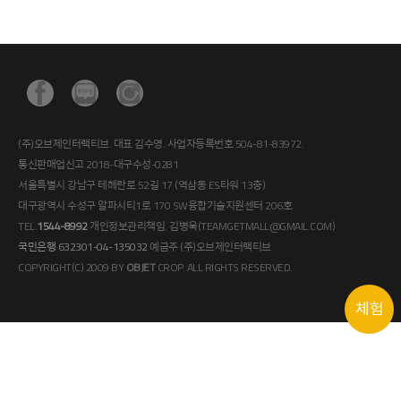
(주)오브제인터랙티브. 대표 김수영. 사업자등록번호 504-81-83972.
통신판매업신고 2018-대구수성-0281
서울특별시 강남구 테헤란로 52길 17 (역삼동 ES타워 13층)
대구광역시 수성구 알파시티1로 170 SW융합기술지원센터 206호
TEL.
1544-8992
개인정보관리책임. 김병욱(TEAMGETMALL@GMAIL.COM)
국민은행 632301-04-135032
예금주 (주)오브제인터랙티브
COPYRIGHT(C) 2009 BY
OBJET
CROP. ALL RIGHTS RESERVED.
체험