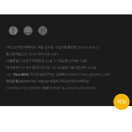
(주)오브제인터랙티브. 대표 김수영. 사업자등록번호 504-81-83972.
통신판매업신고 2018-대구수성-0281
서울특별시 강남구 테헤란로 52길 17 (역삼동 ES타워 13층)
대구광역시 수성구 알파시티1로 170 SW융합기술지원센터 206호
TEL.
1544-8992
개인정보관리책임. 김병욱(TEAMGETMALL@GMAIL.COM)
국민은행 632301-04-135032
예금주 (주)오브제인터랙티브
COPYRIGHT(C) 2009 BY
OBJET
CROP. ALL RIGHTS RESERVED.
체험