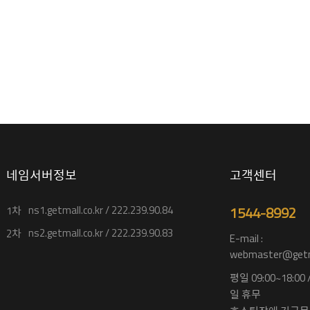
네임서버정보
고객센터
ns1.getmall.co.kr / 222.239.90.84
1544-8992
1차
ns2.getmall.co.kr / 222.239.90.83
2차
E-mail :
webmaster@getma
평일 09:00~18:00
일 휴무