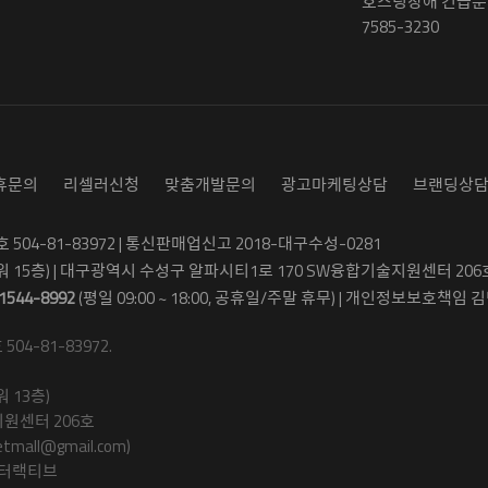
호스팅장애 긴급문의
7585-3230
휴문의
리셀러신청
맞춤개발문의
광고마케팅상담
브랜딩상
04-81-83972 | 통신판매업신고 2018-대구수성-0281
워 15층) | 대구광역시 수성구 알파시티1로 170 SW융합기술지원센터 206
1544-8992
(평일 09:00 ~ 18:00, 공휴일/주말 휴무) | 개인정보보호책임 김병
4-81-83972.
 13층)
원센터 206호
ll@gmail.com)
인터랙티브