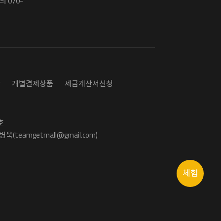
 070-
담
개별결제상품
세금계산서신청
호
욱(teamgetmall@gmail.com)
체험