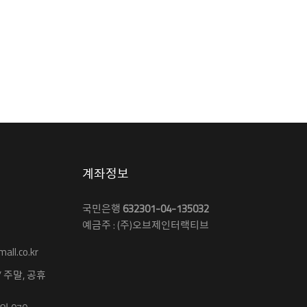
계좌정보
국민은행
632301-04-135032
예금주 : (주)오브제인터랙티브
ll.co.kr
 / 주말, 공휴