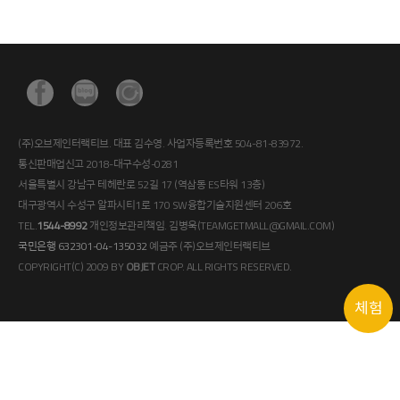
(주)오브제인터랙티브. 대표 김수영. 사업자등록번호 504-81-83972.
통신판매업신고 2018-대구수성-0281
서울특별시 강남구 테헤란로 52길 17 (역삼동 ES타워 13층)
대구광역시 수성구 알파시티1로 170 SW융합기술지원센터 206호
TEL.
1544-8992
개인정보관리책임. 김병욱(TEAMGETMALL@GMAIL.COM)
국민은행 632301-04-135032
예금주 (주)오브제인터랙티브
COPYRIGHT(C) 2009 BY
OBJET
CROP. ALL RIGHTS RESERVED.
체험