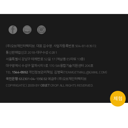
(주)오브제인터랙티브. 대표 김수영. 사업자등록번호 504-81-83972.
통신판매업신고 2018-대구수성-0281
서울특별시 강남구 테헤란로 52길 17 (역삼동 ES타워 13층)
대구광역시 수성구 알파시티1로 170 SW융합기술지원센터 206호
TEL.
1544-8992
개인정보관리책임. 김병욱(TEAMGETMALL@GMAIL.COM)
국민은행 632301-04-135032
예금주 (주)오브제인터랙티브
COPYRIGHT(C) 2009 BY
OBJET
CROP. ALL RIGHTS RESERVED.
체험