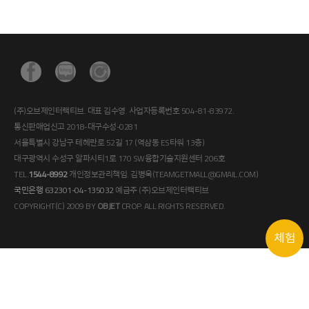
(주)오브제인터랙티브. 대표 김수영. 사업자등록번호 504-81-83972.
통신판매업신고 2018-대구수성-0281
서울특별시 강남구 테헤란로 52길 17 (역삼동 ES타워 13층)
대구광역시 수성구 알파시티1로 170 SW융합기술지원센터 206호
TEL.
1544-8992
개인정보관리책임. 김병욱(TEAMGETMALL@GMAIL.COM)
국민은행 632301-04-135032
예금주 (주)오브제인터랙티브
COPYRIGHT(C) 2009 BY
OBJET
CROP. ALL RIGHTS RESERVED.
체험