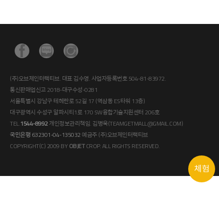
(주)오브제인터랙티브. 대표 김수영. 사업자등록번호 504-81-83972.
통신판매업신고 2018-대구수성-0281
서울특별시 강남구 테헤란로 52길 17 (역삼동 ES타워 13층)
대구광역시 수성구 알파시티1로 170 SW융합기술지원센터 206호
TEL.
1544-8992
개인정보관리책임. 김병욱(TEAMGETMALL@GMAIL.COM)
국민은행 632301-04-135032
예금주 (주)오브제인터랙티브
COPYRIGHT(C) 2009 BY
OBJET
CROP. ALL RIGHTS RESERVED.
체험