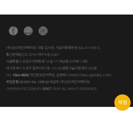
(주)오브제인터랙티브. 대표 김수영. 사업자등록번호 504-81-83972.
통신판매업신고 2018-대구수성-0281
서울특별시 강남구 테헤란로 52길 17 (역삼동 ES타워 13층)
대구광역시 수성구 알파시티1로 170 SW융합기술지원센터 206호
TEL.
1544-8992
개인정보관리책임. 김병욱(TEAMGETMALL@GMAIL.COM)
국민은행 632301-04-135032
예금주 (주)오브제인터랙티브
COPYRIGHT(C) 2009 BY
OBJET
CROP. ALL RIGHTS RESERVED.
체험