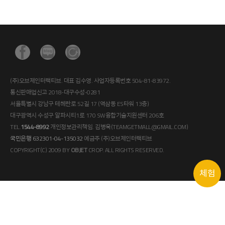
(주)오브제인터랙티브. 대표 김수영. 사업자등록번호 504-81-83972.
통신판매업신고 2018-대구수성-0281
서울특별시 강남구 테헤란로 52길 17 (역삼동 ES타워 13층)
대구광역시 수성구 알파시티1로 170 SW융합기술지원센터 206호
TEL.
1544-8992
개인정보관리책임. 김병욱(TEAMGETMALL@GMAIL.COM)
국민은행 632301-04-135032
예금주 (주)오브제인터랙티브
COPYRIGHT(C) 2009 BY
OBJET
CROP. ALL RIGHTS RESERVED.
체험