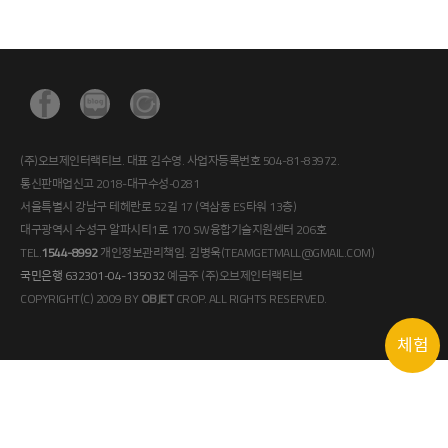
(주)오브제인터랙티브. 대표 김수영. 사업자등록번호 504-81-83972.
통신판매업신고 2018-대구수성-0281
서울특별시 강남구 테헤란로 52길 17 (역삼동 ES타워 13층)
대구광역시 수성구 알파시티1로 170 SW융합기술지원센터 206호
TEL.
1544-8992
개인정보관리책임. 김병욱(TEAMGETMALL@GMAIL.COM)
국민은행 632301-04-135032
예금주 (주)오브제인터랙티브
COPYRIGHT(C) 2009 BY
OBJET
CROP. ALL RIGHTS RESERVED.
체험