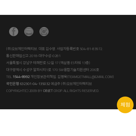
(주)오브제인터랙티브. 대표 김수영. 사업자등록번호 504-81-83972.
통신판매업신고 2018-대구수성-0281
서울특별시 강남구 테헤란로 52길 17 (역삼동 ES타워 13층)
대구광역시 수성구 알파시티1로 170 SW융합기술지원센터 206호
TEL.
1544-8992
개인정보관리책임. 김병욱(TEAMGETMALL@GMAIL.COM)
국민은행 632301-04-135032
예금주 (주)오브제인터랙티브
COPYRIGHT(C) 2009 BY
OBJET
CROP. ALL RIGHTS RESERVED.
체험